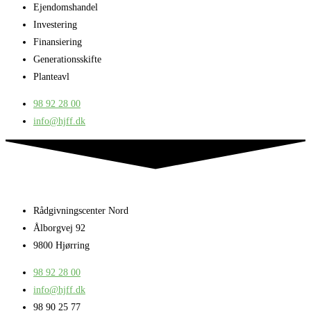
Ejendomshandel
Investering
Finansiering
Generationsskifte
Planteavl
98 92 28 00
info@hjff.dk
Rådgivningscenter Nord
Ålborgvej 92
9800 Hjørring
98 92 28 00
info@hjff.dk
98 90 25 77