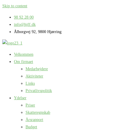
Skip to content
98 92 28 00
info@hjff.dk
Ålborgvej 92, 9800 Hjørring
Velkommen
Om firmaet
Medarbejdere
Aktiviteter
Links
Privatlivspolitik
Ydelser
Priser
Skatteregnskab
Årsrapport
Budget