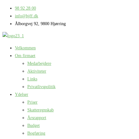
Skip
98 92 28 00
to
info@hjff.dk
content
Ålborgvej 92, 9800 Hjørring
Velkommen
Om firmaet
Medarbejdere
Aktiviteter
Links
Privatlivspolitik
Ydelser
Priser
Skatteregnskab
Årsrapport
Budget
Bogføring